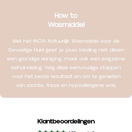
How to
Wasmiddel
Met het INCIA Natuurlijk Wasmiddel voor de
Gevoelige Huid geef je jouw kleding niet alleen
een grondige reiniging, maar ook een zorgzame
behandeling. Volg deze eenvoudige stappen
voor het beste resultaat en om te genieten
van zachte, frisse en hypoallergene was.
Klantbeoordelingen