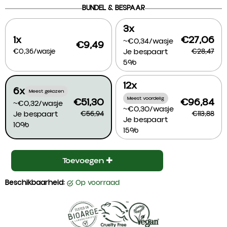
BUNDEL & BESPAAR
3x
1x
€27,06
~€0,34/wasje
€9,49
€0,36/wasje
Je bespaart
€28,47
5%
12x
6x
Meest gekozen
Meest voordelig
€51,30
€96,84
~€0,32/wasje
~€0,30/wasje
Je bespaart
€56,94
€113,88
Je bespaart
10%
15%
Toevoegen ✚
Beschikbaarheid:
op voorraad