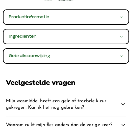
Productinformatie
Ingrediënten
Gebruiksaanwijzing
Veelgestelde vragen
Mijn wasmiddel heeft een gele of troebele kleur
gekregen. Kan ik het nog gebruiken?
Ja, dat is normaal. Omdat er geen kunstmatige kleurstoffen of
Waarom ruikt mijn fles anders dan de vorige keer?
conserveringsmiddelen in zitten, kan er na verloop van tijd een