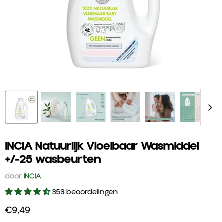
INCIA Natuurlijk Vloeibaar Wasmiddel
+/-25 wasbeurten
door
INCIA
353 beoordelingen
Huidige prijs
€9,49