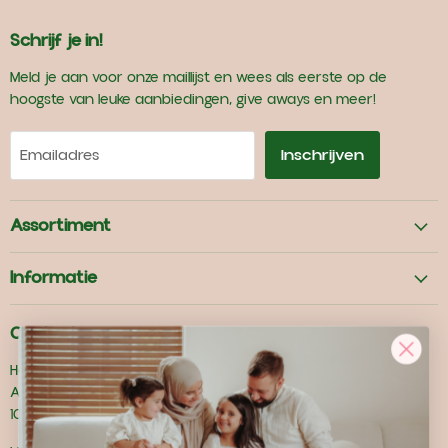
Schrijf je in!
Meld je aan voor onze maillijst en wees als eerste op de
hoogste van leuke aanbiedingen, give aways en meer!
Inschrijven
Emailadres
Assortiment
Informatie
Contact
Hemnature B.V
Abberdaan 208
1046AB Amsterdam