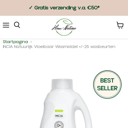
Alleen deze week: 2+1 deodorant
Menu
Winke
bekijk
Startpagina
INCIA Natuurlijk Vloeibaar Wasmiddel +/-25 wasbeurten