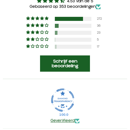
4.53 van de 5
Gebaseerd op 353 beoordelingen
272
36
23
5
17
Schrijf een
beoordeling
100.0
Geverifieerd